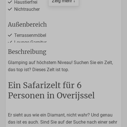
Zeig mehr ↓
Haustierfrei
Nichtraucher
Außenbereich
Terrassenmöbel
Lounge-Garnitur
Überdachte Terrasse
Beschreibung
Besonnte Terrasse
Glamping auf höchstem Niveau! Suchen Sie ein Zelt,
das top ist? Dieses Zelt ist top.
Küche
Geschirrspülmaschine
Ein Safarizelt für 6
Nespresso-Maschine
Personen in Overijssel
4-Platten-Herd
Kühlschrank mit Gefrierabteil
Mikrowelle
Er sieht aus wie ein Diamant, nicht wahr? Und genau
Esstisch
das ist es auch. Sind Sie auf der Suche nach einer sehr
Wasserkessel