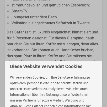
stimmungsvollen und gemütlichen Essbereich;
Smart-TV;
Loungeset unter dem Dach.
Vollständig eingerichtetes Safarizelt in Twente
Das Safarizelt ist luxuriös eingerichtet, klimatisiert und
für 6 Personen geeignet. Für diesen Glampingurlaub
brauchen Sie nur Ihren Koffer mitzubringen, denn alles
ist vorhanden. Sie können auch Handtücher buchen,
das spart Platz in Ihrem Koffer und Sie müssen sie
nicht zu Hause waschen. In der Zeltsuite gibt es auch
Diese Website verwendet Cookies
Platz für ein Kinderbett. Diese Zeltsuite in Twente ist
der ideale Ausgangspunkt, um Twente zu erkunden.
Wir verwenden Cookies, um Ihre Benutzererfahrung zu
optimieren, personalisierte Inhalte bereitzustellen und
Ferienzentrum 't
unseren Datenverkehr zu analysieren. Wir teilen auch
Schuttenbelt
Informationen über Ihre Nutzung unserer Website mit
unseren Partnern für soziale Medien, Werbung und
Unser Campingplatz befindet sich in Enter (Twente,
Analyse. Diese Partner können diese Informationen mit